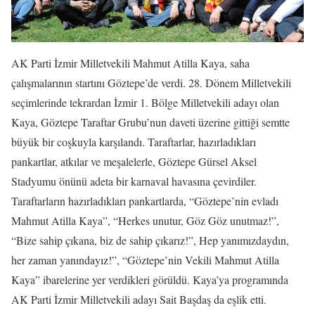
AK Parti İzmir Milletvekili Mahmut Atilla Kaya, saha
çalışmalarının startını Göztepe’de verdi. 28. Dönem Milletvekili
seçimlerinde tekrardan İzmir 1. Bölge Milletvekili adayı olan
Kaya, Göztepe Taraftar Grubu’nun daveti üzerine gittiği semtte
büyük bir coşkuyla karşılandı. Taraftarlar, hazırladıkları
pankartlar, atkılar ve meşalelerle, Göztepe Gürsel Aksel
Stadyumu önünü adeta bir karnaval havasına çevirdiler.
Taraftarların hazırladıkları pankartlarda, “Göztepe’nin evladı
Mahmut Atilla Kaya”, “Herkes unutur, Göz Göz unutmaz!”,
“Bize sahip çıkana, biz de sahip çıkarız!”, Hep yanımızdaydın,
her zaman yanındayız!”, “Göztepe’nin Vekili Mahmut Atilla
Kaya” ibarelerine yer verdikleri görüldü. Kaya’ya programında
AK Parti İzmir Milletvekili adayı Sait Başdaş da eşlik etti.