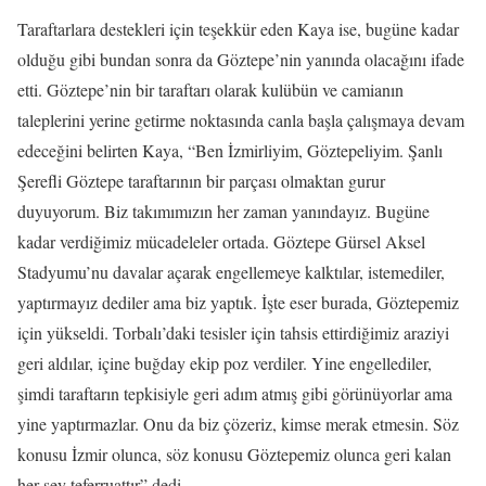
Taraftarlara destekleri için teşekkür eden Kaya ise, bugüne kadar
olduğu gibi bundan sonra da Göztepe’nin yanında olacağını ifade
etti. Göztepe’nin bir taraftarı olarak kulübün ve camianın
taleplerini yerine getirme noktasında canla başla çalışmaya devam
edeceğini belirten Kaya, “Ben İzmirliyim, Göztepeliyim. Şanlı
Şerefli Göztepe taraftarının bir parçası olmaktan gurur
duyuyorum. Biz takımımızın her zaman yanındayız. Bugüne
kadar verdiğimiz mücadeleler ortada. Göztepe Gürsel Aksel
Stadyumu’nu davalar açarak engellemeye kalktılar, istemediler,
yaptırmayız dediler ama biz yaptık. İşte eser burada, Göztepemiz
için yükseldi. Torbalı’daki tesisler için tahsis ettirdiğimiz araziyi
geri aldılar, içine buğday ekip poz verdiler. Yine engellediler,
şimdi taraftarın tepkisiyle geri adım atmış gibi görünüyorlar ama
yine yaptırmazlar. Onu da biz çözeriz, kimse merak etmesin. Söz
konusu İzmir olunca, söz konusu Göztepemiz olunca geri kalan
her şey teferruattır” dedi.