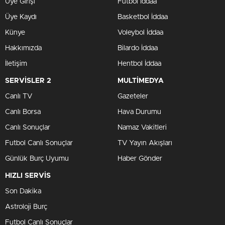
Üye Girişi
Futbol İddaa
Üye Kaydı
Basketbol İddaa
Künye
Voleybol İddaa
Hakkımızda
Bilardo İddaa
İletişim
Hentbol İddaa
SERVİSLER 2
MULTİMEDYA
Canlı TV
Gazeteler
Canlı Borsa
Hava Durumu
Canlı Sonuçlar
Namaz Vakitleri
Futbol Canlı Sonuçlar
TV Yayın Akışları
Günlük Burç Uyumu
Haber Gönder
HIZLI SERVİS
Son Dakika
Astroloji Burç
Futbol Canlı Sonuçlar