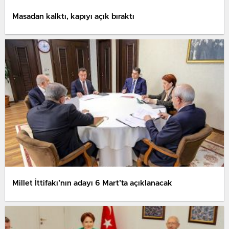
Masadan kalktı, kapıyı açık bıraktı
Millet İttifakı’nın adayı 6 Mart’ta açıklanacak