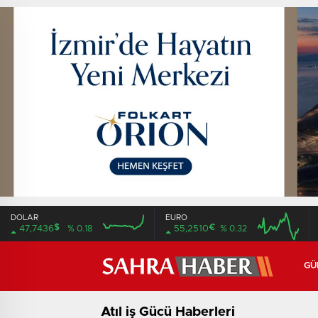
DOLAR
EURO
$
€
47,7436
% 0.18
55,2510
% 0.32
16:00
20:00
16:00
20:00
GÜ
Atıl iş Gücü Haberleri