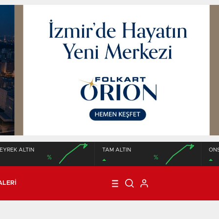
EYREK ALTIN
TAM ALTIN
ON
%
%
00:00
00:00
00:00
00:00
ALERI