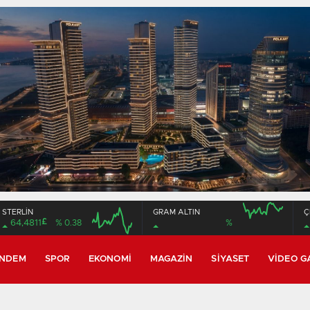
STERLİN
GRAM ALTIN
Ç
£
64,4811
% 0.38
%
16:00
20:00
16:00
20:00
NDEM
SPOR
EKONOMI
MAGAZIN
SIYASET
VIDEO G