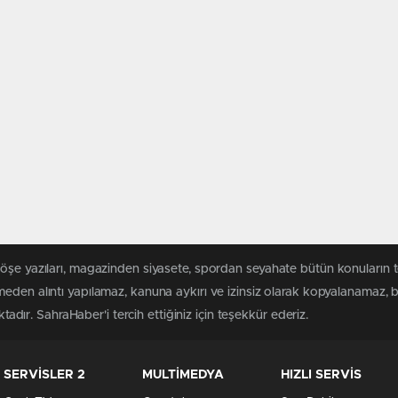
köşe yazıları, magazinden siyasete, spordan seyahate bütün konuların 
meden alıntı yapılamaz, kanuna aykırı ve izinsiz olarak kopyalanamaz,
ktadır. SahraHaber'i tercih ettiğiniz için teşekkür ederiz.
SERVİSLER 2
MULTİMEDYA
HIZLI SERVİS