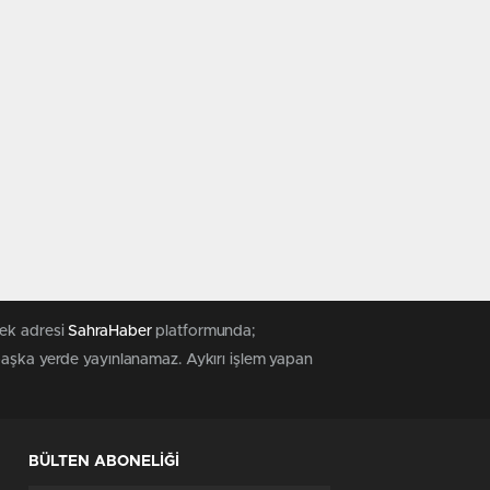
tek adresi
SahraHaber
platformunda;
 başka yerde yayınlanamaz. Aykırı işlem yapan
BÜLTEN ABONELİĞİ