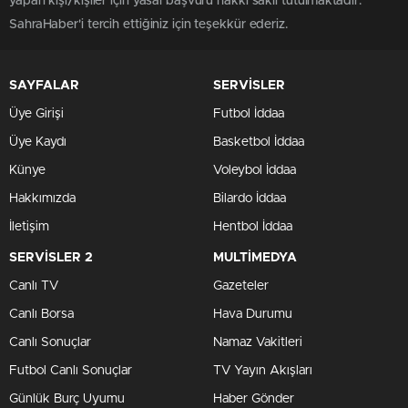
yapan kişi/kişiler için yasal başvuru hakkı saklı tutulmaktadır.
SahraHaber'i tercih ettiğiniz için teşekkür ederiz.
SAYFALAR
SERVİSLER
Üye Girişi
Futbol İddaa
Üye Kaydı
Basketbol İddaa
Künye
Voleybol İddaa
Hakkımızda
Bilardo İddaa
İletişim
Hentbol İddaa
SERVİSLER 2
MULTİMEDYA
Canlı TV
Gazeteler
Canlı Borsa
Hava Durumu
Canlı Sonuçlar
Namaz Vakitleri
Futbol Canlı Sonuçlar
TV Yayın Akışları
Günlük Burç Uyumu
Haber Gönder