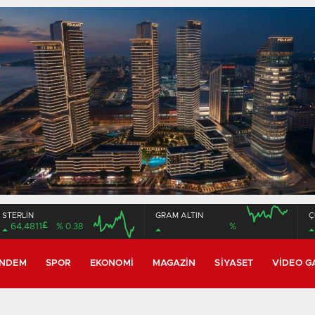
STERLİN
GRAM ALTIN
Ç
£
64,4811
% 0.38
%
16:00
20:00
16:00
20:00
NDEM
SPOR
EKONOMI
MAGAZIN
SIYASET
VIDEO G