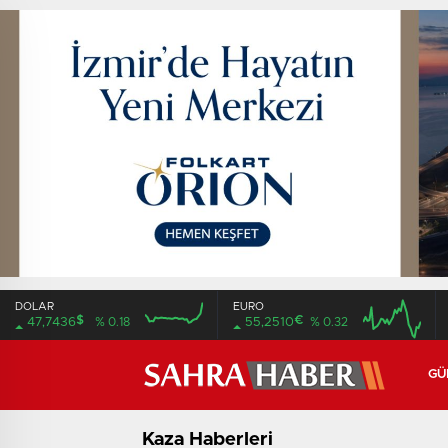
DOLAR
EURO
$
€
47,7436
% 0.18
55,2510
% 0.32
16:00
20:00
16:00
20:00
GÜ
Kaza Haberleri