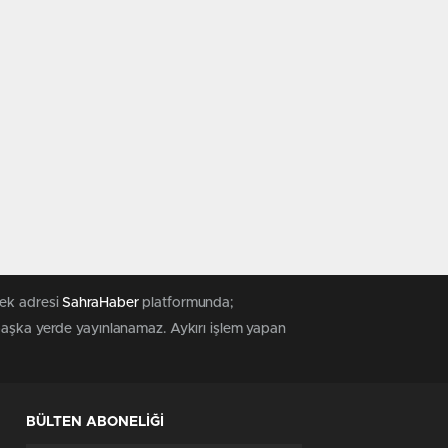
tek adresi
SahraHaber
platformunda;
 başka yerde yayınlanamaz. Aykırı işlem yapan
BÜLTEN ABONELİĞİ