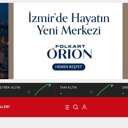
EYREK ALTIN
TAM ALTIN
ON
%
%
00:00
00:00
00:00
00:00
ALERI