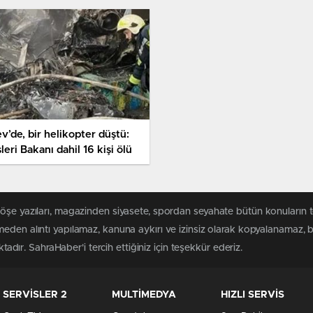
v’de, bir helikopter düştü:
şleri Bakanı dahil 16 kişi ölü
köşe yazıları, magazinden siyasete, spordan seyahate bütün konuların 
meden alıntı yapılamaz, kanuna aykırı ve izinsiz olarak kopyalanamaz,
ktadır. SahraHaber'i tercih ettiğiniz için teşekkür ederiz.
SERVİSLER 2
MULTİMEDYA
HIZLI SERVİS