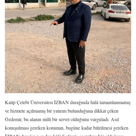
Katip Çelebi Üniversitesi İZBAN durağında hâlâ tamamlanmamış
ve hizmete açılmamış bir yatırım bulunduğuna dikkat çeken
Özdemir, bu alanın milli bir servet olduğunu vurguladı. Asıl
konuşulması gereken konunun, bugüne kadar bitirilmesi gereken