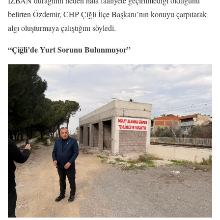
İZBAN durağının neden hâlâ faaliyete geçirilmediği olduğunu
belirten Özdemir, CHP Çiğli İlçe Başkanı’nın konuyu çarpıtarak
algı oluşturmaya çalıştığını söyledi.
“Çiğli’de Yurt Sorunu Bulunmuyor”