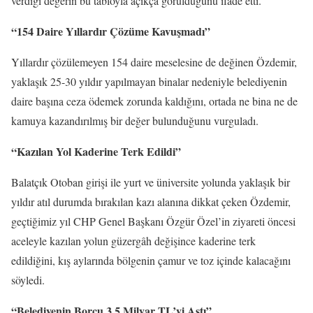
verdiği değerin bu tabloyla açıkça görüldüğünü ifade etti.
“154 Daire Yıllardır Çözüme Kavuşmadı”
Yıllardır çözülemeyen 154 daire meselesine de değinen Özdemir,
yaklaşık 25-30 yıldır yapılmayan binalar nedeniyle belediyenin
daire başına ceza ödemek zorunda kaldığını, ortada ne bina ne de
kamuya kazandırılmış bir değer bulunduğunu vurguladı.
“Kazılan Yol Kaderine Terk Edildi”
Balatçık Otoban girişi ile yurt ve üniversite yolunda yaklaşık bir
yıldır atıl durumda bırakılan kazı alanına dikkat çeken Özdemir,
geçtiğimiz yıl CHP Genel Başkanı Özgür Özel’in ziyareti öncesi
aceleyle kazılan yolun güzergâh değişince kaderine terk
edildiğini, kış aylarında bölgenin çamur ve toz içinde kalacağını
söyledi.
“Belediyenin Borcu 3,5 Milyar TL’yi Aştı”