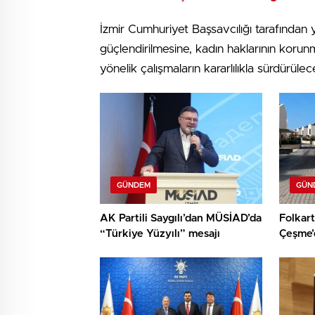
İzmir Cumhuriyet Başsavcılığı tarafından 
güçlendirilmesine, kadın haklarının koru
yönelik çalışmaların kararlılıkla sürdürülec
GÜNDEM
GÜN
AK Partili Saygılı’dan MÜSİAD’da
Folkart
“Türkiye Yüzyılı” mesajı
Çeşme’
başladı