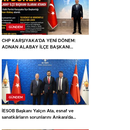
GÜNDEM
CHP KARŞIYAKA’DA YENİ DÖNEM:
ADNAN ALABAY İLÇE BAŞKANI
OLARAK ATANDI
GÜNDEM
İESOB Başkanı Yalçın Ata, esnaf ve
sanatkârların sorunlarını Ankara’da
gündeme taşıdı