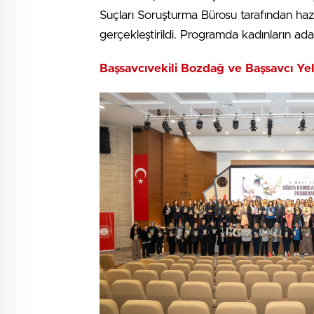
Suçları Soruşturma Bürosu tarafından hazır
gerçekleştirildi. Programda kadınların ada
Başsavcıvekili Bozdağ ve Başsavcı Ye