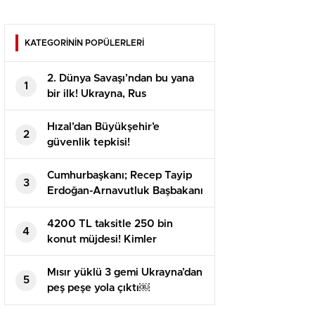
KATEGORİNİN POPÜLERLERİ
2. Dünya Savaşı’ndan bu yana
1
bir ilk! Ukrayna, Rus
korgenerali ele geçirdi
Hızal’dan Büyükşehir’e
2
güvenlik tepkisi!
Cumhurbaşkanı; Recep Tayip
3
Erdoğan-Arnavutluk Başbakanı
Edi Rama’yı Cumhurbaşkanlığı
Külliyesi’nde kabul etti.
4200 TL taksitle 250 bin
4
konut müjdesi! Kimler
başvurabilecek? İşte başvuru
şartları Cumhurbaşkanı
Mısır yüklü 3 gemi Ukrayna’dan
5
Erdoğan açıklıyor…
peş peşe yola çıktı￼