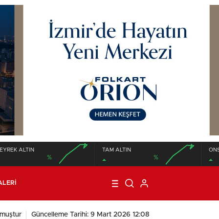
EYREK ALTIN
TAM ALTIN
ON
%
%
00:00
00:00
00:00
00:00
ALERI
nmuştur
Güncelleme Tarihi: 9 Mart 2026 12:08