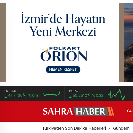
DOLAR
EURO
$
€
47,7436
% 0.18
55,2510
% 0.32
16:00
20:00
16:00
20:00
GÜ
Türkiye'den Son Dakika Haberleri
Gündem