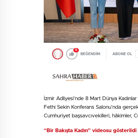
0
BEĞENDİM
ABONE OL
İzmir Adliyesi’nde 8 Mart Dünya Kadınlar 
Fethi Sekin Konferans Salonu’nda gerçek
Cumhuriyet başsavcıvekilleri, hâkimler, Cu
“Bir Bakışta Kadın” videosu gösterildi