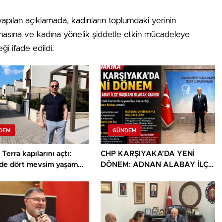
yapılan açıklamada, kadınların toplumdaki yerinin
nmasına ve kadına yönelik şiddetle etkin mücadeleye
eği ifade edildi.
DEM
GÜNDEM
 Terra kapılarını açtı:
CHP KARŞIYAKA’DA YENİ
de dört mevsim yaşam
DÖNEM: ADNAN ALABAY İLÇE
BAŞKANI OLARAK ATANDI