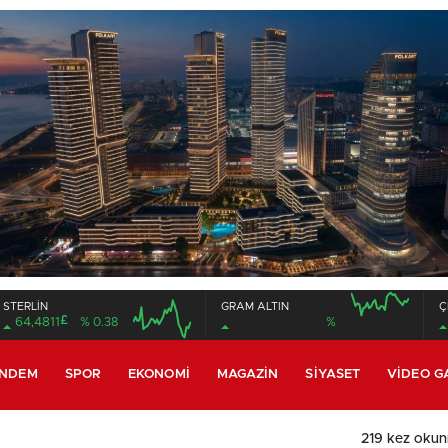
STERLİN
GRAM ALTIN
Ç
£
64,4811
% 0.38
%
16:00
20:00
16:00
20:00
NDEM
SPOR
EKONOMI
MAGAZIN
SIYASET
VIDEO G
219 kez oku