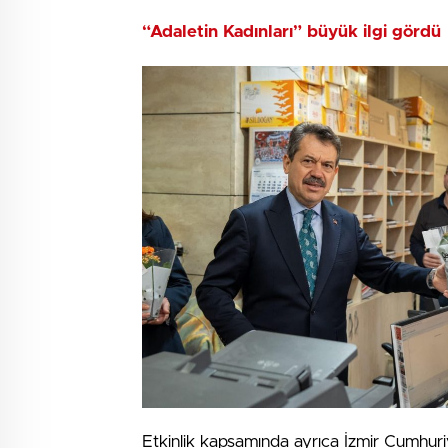
“Adaletin Kadınları” büyük ilgi gördü
Etkinlik kapsamında ayrıca İzmir Cumhuri