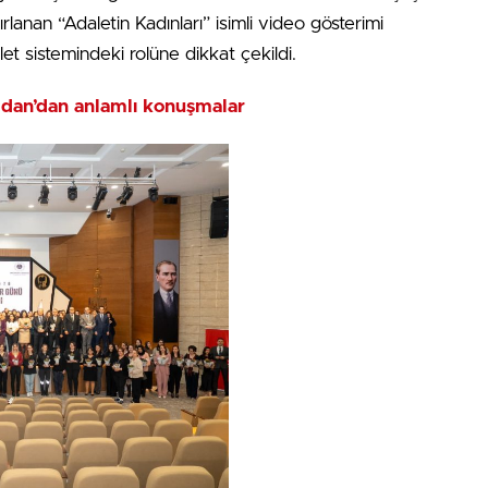
lanan “Adaletin Kadınları” isimli video gösterimi
let sistemindeki rolüne dikkat çekildi.
ldan’dan anlamlı konuşmalar