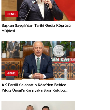
GENEL
Başkan Saygılı’dan Tarihi Gediz Köprüsü
Müjdesi
GENEL
AK Partili Selahattin Köse’den Behice
Yıldız Ünsal’a Karşıyaka Spor Kulübü
Tepkisi