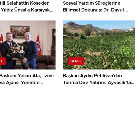
ili Selahattin Köse’den
Sosyal Yardım Süreçlerine
Yıldız Ünsal’a Karşıyaka
Bilimsel Dokunuş: Dr. Davut
ulübü Tepkisi
Dinçel’den Yerel Yönetimlere
Yol Gösterecek Önemli Çalışma
EL
GENEL
aşkanı Yalçın Ata, İzmir
Başkan Aydın Pehlivan’dan
ma Ajansı Yönetim
Tarıma Dev Yatırım: Ayvacık’ta
na seçild
100 Yıllık Sorun Çözüldü