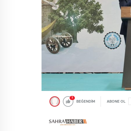
1
BEĞENDİM
ABONE OL