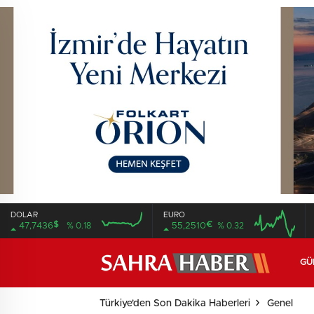
DOLAR
EURO
$
€
47,7436
% 0.18
55,2510
% 0.32
16:00
20:00
16:00
20:00
GÜ
Türkiye'den Son Dakika Haberleri
Genel