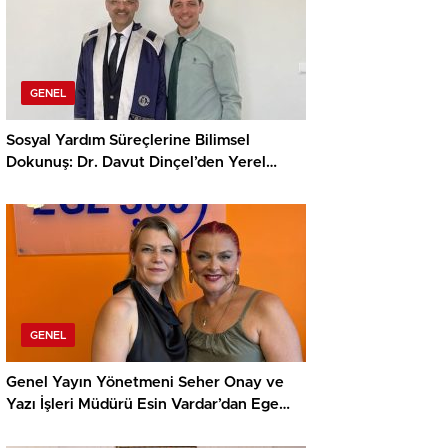
GENEL
Sosyal Yardım Süreçlerine Bilimsel
Dokunuş: Dr. Davut Dinçel’den Yerel
Yönetimlere Yol Gösterecek Önemli
Çalışma
GENEL
Genel Yayın Yönetmeni Seher Onay ve
Yazı İşleri Müdürü Esin Vardar’dan Ege
Basınına Güçlü Bir Adım