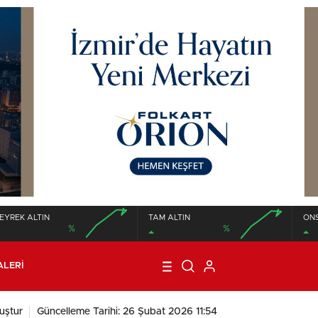
EYREK ALTIN
TAM ALTIN
ON
%
%
00:00
00:00
00:00
00:00
ALERI
uştur
Güncelleme Tarihi: 26 Şubat 2026 11:54