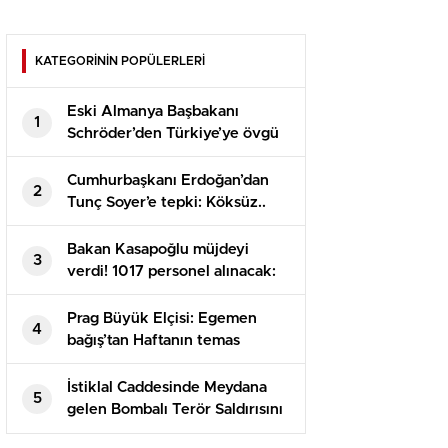
Çözüldü
KATEGORİNİN POPÜLERLERİ
Eski Almanya Başbakanı
1
Schröder’den Türkiye’ye övgü
dolu sözler￼
Cumhurbaşkanı Erdoğan’dan
2
Tunç Soyer’e tepki: Köksüz..
Bakan Kasapoğlu müjdeyi
3
verdi! 1017 personel alınacak:
İşte başvuru tarihi
Prag Büyük Elçisi: Egemen
4
bağış’tan Haftanın temas
videosu
İstiklal Caddesinde Meydana
5
gelen Bombalı Terör Saldırısını
gerçekleştiren terörist