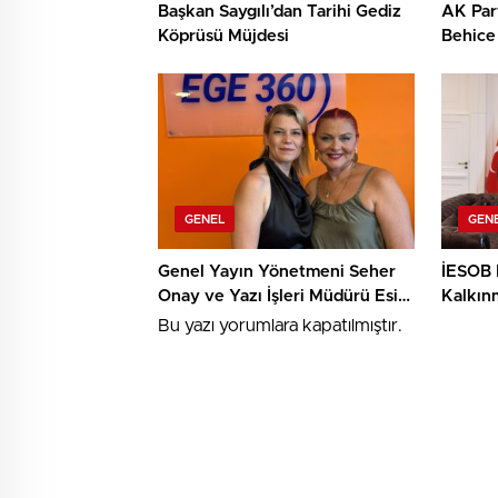
Başkan Saygılı’dan Tarihi Gediz
AK Part
Köprüsü Müjdesi
Behice 
Spor K
GENEL
GEN
Genel Yayın Yönetmeni Seher
İESOB B
Onay ve Yazı İşleri Müdürü Esin
Kalkın
Vardar’dan Ege Basınına Güçlü
Kurulu’
Bu yazı yorumlara kapatılmıştır.
Bir Adım