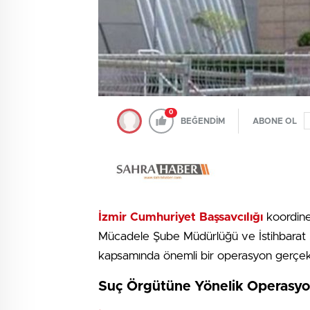
0
BEĞENDİM
ABONE OL
İzmir Cumhuriyet Başsavcılığı
koordine
Mücadele Şube Müdürlüğü ve İstihbarat 
kapsamında önemli bir operasyon gerçekle
Suç Örgütüne Yönelik Operasy