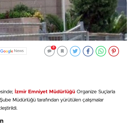
0
News
sinde;
İzmir Emniyet Müdürlüğü
Organize Suçlarla
Şube Müdürlüğü tarafından yürütülen çalışmalar
ştirildi.
on