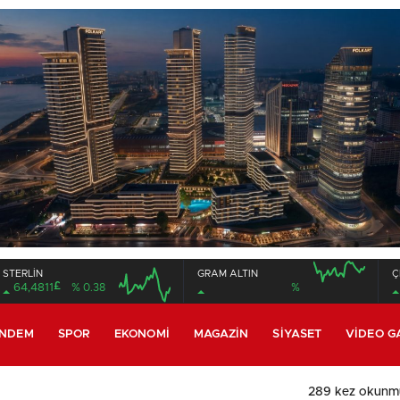
STERLİN
GRAM ALTIN
Ç
£
64,4811
% 0.38
%
16:00
20:00
16:00
20:00
NDEM
SPOR
EKONOMI
MAGAZIN
SIYASET
VIDEO G
289 kez okunm