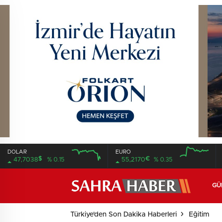
DOLAR
EURO
$
€
47,7038
% 0.15
55,2170
% 0.35
12:00
16:00
12:00
16:00
GÜ
Türkiye'den Son Dakika Haberleri
Eğitim