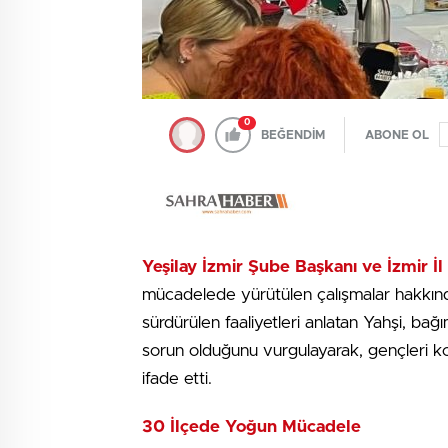
0
BEĞENDİM
ABONE OL
Yeşilay İzmir Şube Başkanı ve İzmir İ
mücadelede yürütülen çalışmalar hakkında
sürdürülen faaliyetleri anlatan Yahşi, bağı
sorun olduğunu vurgulayarak, gençleri k
ifade etti.
30 İlçede Yoğun Mücadele