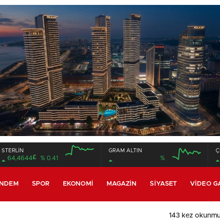
STERLİN
GRAM ALTIN
Ç
£
64,4644
% 0.41
%
12:00
16:00
12:00
16:00
NDEM
SPOR
EKONOMI
MAGAZIN
SIYASET
VIDEO G
143 kez okunmu