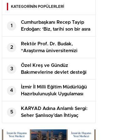
KATEGORİNİN POPÜLERLERİ
Cumhurbaşkanı Recep Tayip
1
Erdoğan: ‘Biz, tarihi son bir asra
hapsedilemeyecek kadar
büyük bir milletiz’
Rektör Prof. Dr. Budak,
2
“Araştırma üniversitemizi
uluslararası arenada daha
ileriye taşıyacağız
Özel Kreş ve Gündüz
3
Bakımevlerine devlet desteği
İzmir İl Milli Eğitim Müdürlüğü
4
Hazırbulunuşluk Uygulaması
Başlıyor
KARYAD Adına Anlamlı Sergi:
5
Seher Şanlısoy’dan İhtiyaç
Sahibi Çocuklara Umut