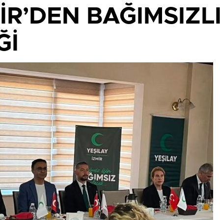
İR’DEN BAĞIMSIZL
Ğİ